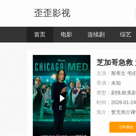
歪歪影视
首页
电影
连续剧
综艺
芝加哥急救
主演：
斯蒂文·韦伯
导演：
未知
类型：
剧情,欧美
时间：
2026-01-24
简介：
暂无简介
详
立即播放