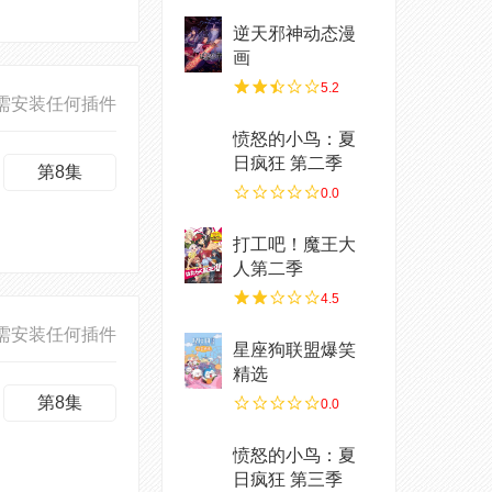
逆天邪神动态漫
画
5.2
需安装任何插件
愤怒的小鸟：夏
日疯狂 第二季
第8集
0.0
打工吧！魔王大
人第二季
4.5
需安装任何插件
星座狗联盟爆笑
精选
第8集
0.0
愤怒的小鸟：夏
日疯狂 第三季