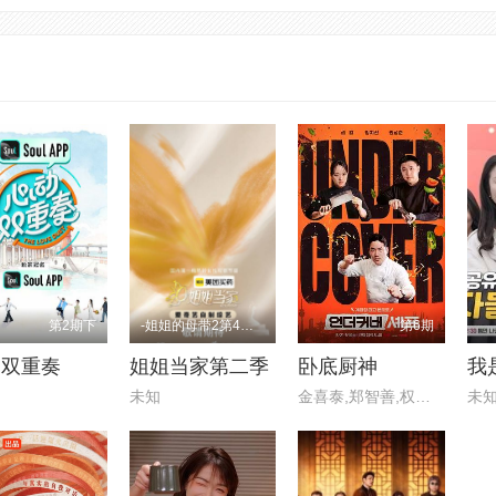
第2期下
-姐姐的母带2第4期下
第6期
动双重奏
姐姐当家第二季
卧底厨神
我
未知
金喜泰,郑智善,权圣晙,金风
未