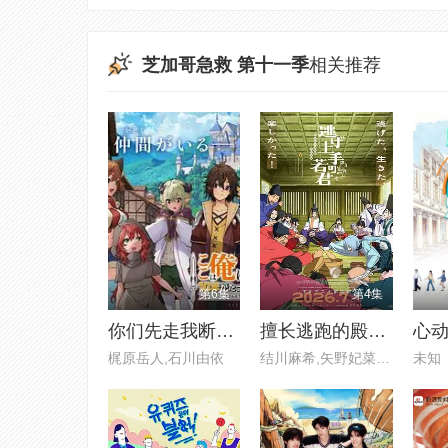
芝加哥急救 第十一季
相关推荐
第6集
第4集
你们先走我断后于是10年后我成为了传说
擅长逃跑的殿下 第二季
心
梶原岳人,石川由依
结川麻希,矢野妃菜喜,日野麻里,
未知