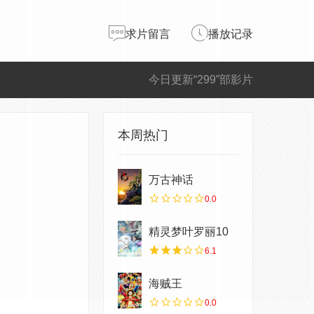
求片留言
播放记录
今日更新“299”部影片
本周热门
万古神话
0.0
精灵梦叶罗丽10
6.1
海贼王
0.0