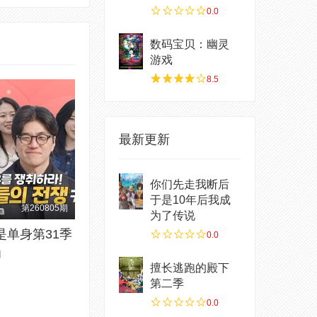
0.0
数码宝贝：幽灵
游戏
8.5
最新更新
你们先走我断后
于是10年后我成
第260805期
为了传说
是单身第31季
0.0
知
擅长逃跑的殿下
第二季
0.0