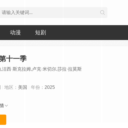
动漫
短剧
 第十一季
,洁西·斯克拉姆,卢克·米切尔,莎拉·拉莫斯
剧
地区：
美国
年份：
2025
情