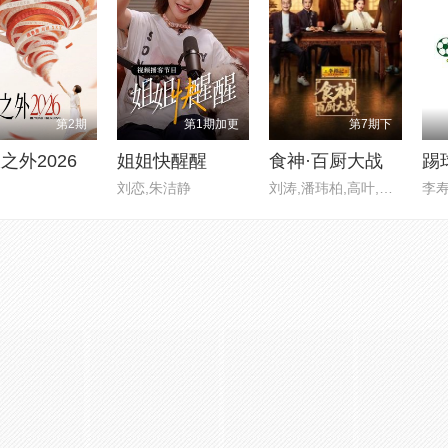
第2期
第1期加更
第7期下
之外2026
姐姐快醒醒
食神·百厨大战
刘恋,朱洁静
刘涛,潘玮柏,高叶,蔡昊,梁经伦
李寿