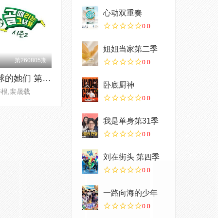
心动双重奏
0.0
姐姐当家第二季
第260805期
0.0
踢球的她们 第二季
卧底厨神
根,裴晟载
0.0
我是单身第31季
0.0
刘在街头 第四季
0.0
一路向海的少年
0.0