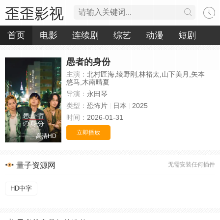
歪歪影视
首页
电影
连续剧
综艺
动漫
短剧
愚者的身份
主演：
北村匠海,绫野刚,林裕太,山下美月,矢本
悠马,木南晴夏
导演：
永田琴
类型：
恐怖片
日本
2025
时间：
2026-01-31
立即播放
高清HD
量子资源网
无需安装任何插件
HD中字