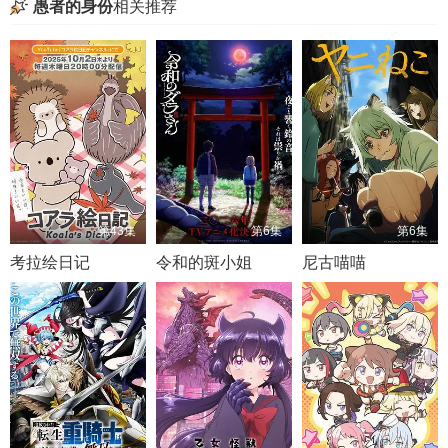
愚者的身份
相关推荐
第43集
第6集
第6集
考拉绘日记
令和的斑小姐
尼古喵喵