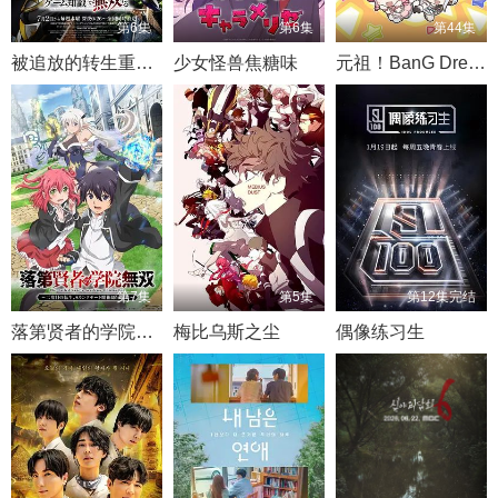
第6集
第6集
第44集
被追放的转生重骑士用游戏知识开无双
少女怪兽焦糖味
元祖！BanG Dream酱
第7集
第5集
第12集完结
落第贤者的学院无双第二回转生，S等级作弊魔术师冒险记
梅比乌斯之尘
偶像练习生