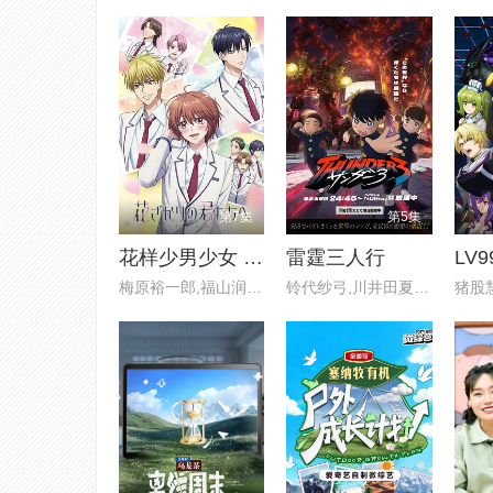
第7集
第5集
花样少男少女 第二季
雷霆三人行
LV
梅原裕一郎,福山润,内山昂辉,八
铃代纱弓,川井田夏海,秋山绘理