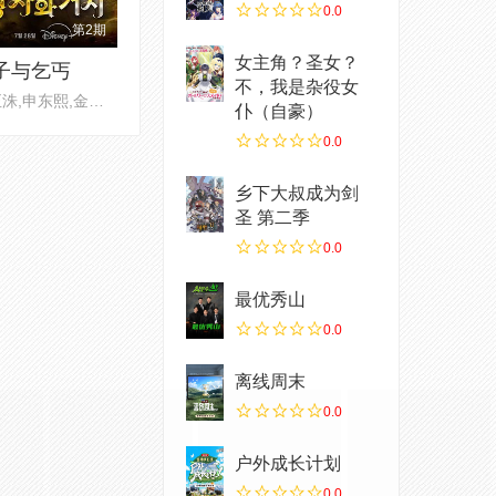
0.0
第2期
女主角？圣女？
子与乞丐
不，我是杂役女
朴正洙,申东熙,金晓钟,徐英浩
仆（自豪）
0.0
乡下大叔成为剑
圣 第二季
0.0
最优秀山
0.0
离线周末
0.0
户外成长计划
0.0