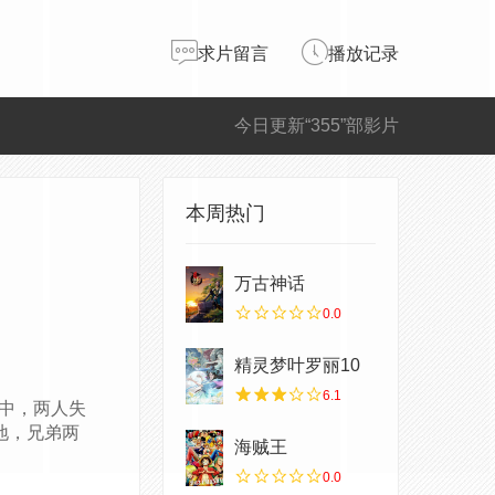
求片留言
播放记录
今日更新“355”部影片
本周热门
万古神话
0.0
精灵梦叶罗丽10
6.1
中，两人失
地，兄弟两
海贼王
0.0