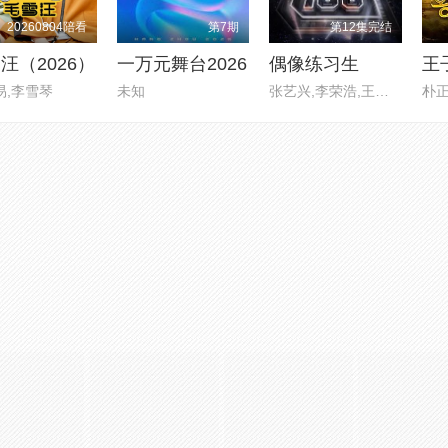
20260804陪看
第7期
第12集完结
汪（2026）
一万元舞台2026
偶像练习生
王
易,李雪琴
未知
张艺兴,李荣浩,王嘉尔,欧阳靖