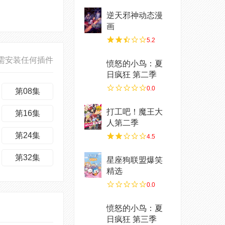
逆天邪神动态漫
画
5.2
需安装任何插件
愤怒的小鸟：夏
日疯狂 第二季
0.0
第08集
打工吧！魔王大
第16集
人第二季
第24集
4.5
第32集
星座狗联盟爆笑
精选
0.0
愤怒的小鸟：夏
日疯狂 第三季