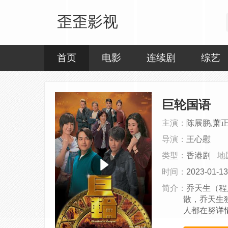
歪歪影视
首页
电影
连续剧
综艺
巨轮国语
主演：
陈展鹏,萧正
导演：
王心慰
类型：
香港剧
地
时间：
2023-01-13
简介：
乔天生（程
散，乔天生
人都在努
详