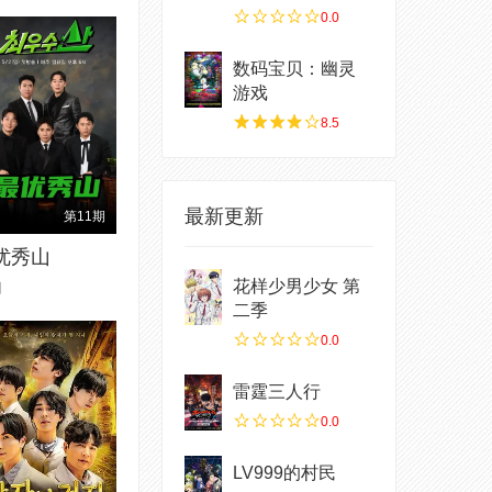
0.0
数码宝贝：幽灵
游戏
8.5
最新更新
第11期
优秀山
花样少男少女 第
知
二季
0.0
雷霆三人行
0.0
LV999的村民