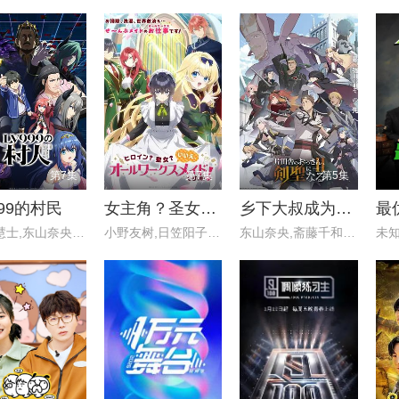
第7集
第7集
第5集
999的村民
女主角？圣女？不，我是杂役女仆（自豪）
乡下大叔成为剑圣 第二季
最
猪股慧士,东山奈央,江头宏哉,岛
小野友树,日笠阳子,大久保瑠美,
东山奈央,斋藤千和,平田广明,石
未