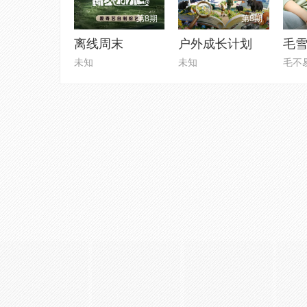
第8期
第8期
离线周末
户外成长计划
毛雪
未知
未知
毛不