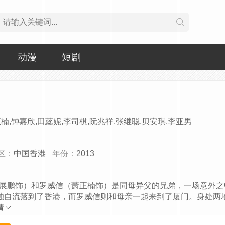
动漫
短剧
楠,钟嘉欣,田蕊妮,李司棋,阮兆祥,张继聪,贝安琪,李亚男
区：
中国香港
年份：
2013
展鹏饰）和罗威信（萧正楠饰）是同母异父的兄弟，一场意外之
独自流落到了香港，而罗威信则和母亲一起来到了厦门。身处两
情