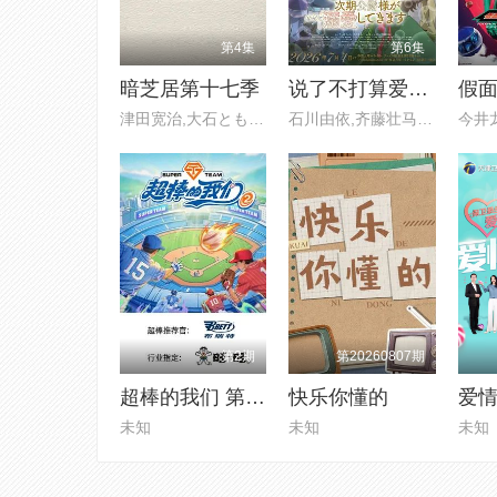
第4集
第6集
暗芝居第十七季
说了不打算爱我的公爵继承人 不知为何对我宠爱有加
津田宽治,大石ともこ,土屋咲登子
石川由依,齐藤壮马,石川界人
第2期
第20260807期
超棒的我们 第二季
快乐你懂的
爱情
未知
未知
未知