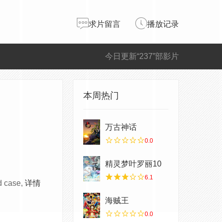
求片留言
播放记录
今日更新“237”部影片
本周热门
万古神话
0.0
精灵梦叶罗丽10
6.1
d case,
详情
海贼王
0.0