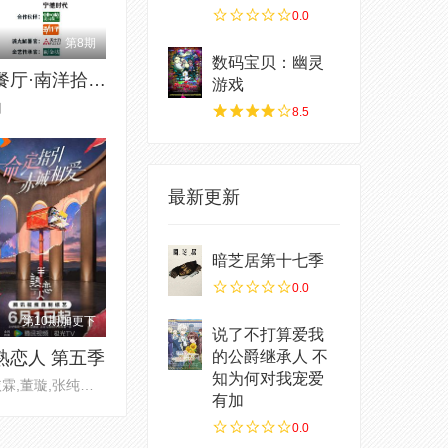
0.0
第8期
数码宝贝：幽灵
中餐厅·南洋拾光季
游戏
知
8.5
最新更新
暗芝居第十七季
0.0
第10期加更下
说了不打算爱我
熟恋人 第五季
的公爵继承人 不
知为何对我宠爱
谢依霖,董璇,张纯烨,夏之光,沈
有加
0.0