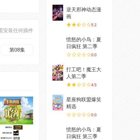
逆天邪神动态漫
画
5.2
需安装任何插件
愤怒的小鸟：夏
日疯狂 第二季
第08集
0.0
打工吧！魔王大
人第二季
4.5
星座狗联盟爆笑
精选
0.0
愤怒的小鸟：夏
日疯狂 第三季