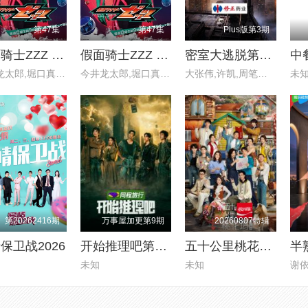
第47集
第47集
Plus版第3期
假面骑士ZZZ 普通话版
假面骑士ZZZ​ 日语版
密室大逃脱第八季
今井龙太郎,堀口真帆,三岛健太,
今井龙太郎,堀口真帆,三岛健太,
大张伟,许凯,周笔畅,彭昱畅,张
未
第20262416期
万事屋加更第9期
20260807特辑
保卫战2026
开始推理吧第四季
五十公里桃花坞第6季
半
未知
未知