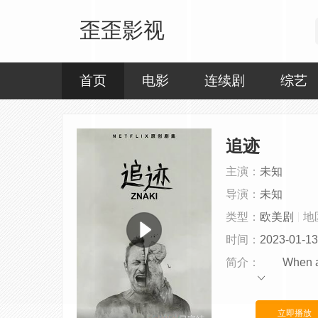
歪歪影视
首页
电影
连续剧
综艺
追迹
主演：
未知
导演：
未知
类型：
欧美剧
地
时间：
2023-01-13
简介：
When a you
立即播放