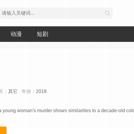
动漫
短剧
区：
其它
年份：
2018
ng woman's murder shows similarities to a decade-old col