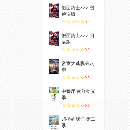
假面骑士ZZZ 普
通话版
0.0
假面骑士ZZZ​ 日
语版
0.0
密室大逃脱第八
季
0.0
中餐厅·南洋拾光
季
0.0
超棒的我们 第二
季