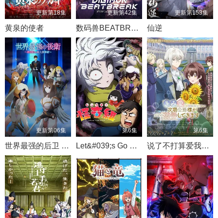
更新第18集
更新第42集
更新第153集
黄泉的使者
数码兽BEATBREAK
仙逆
更新第06集
第6集
第6集
世界最强的后卫 ～迷宫国的新人探索者～
Let&#039;s Go 怪奇组
说了不打算爱我的公爵继承人 不知为何对我宠爱有加