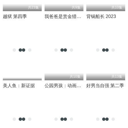
共23集
共9集
共10集
越狱 第四季
我爸爸是赏金猎人 第二季
背锅船长 2023
共10集
共13集
美人鱼：新证据
公园男孩：动画版 第一季
好男当自强 第二季