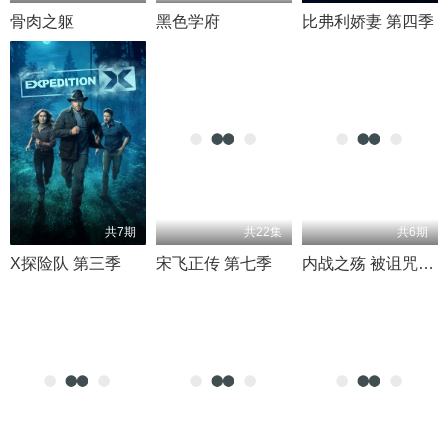
骨肉之躯
黑色学府
比弗利娇妻 第四季
共7期
共22集
共6期
X探险队 第三季
宋飞正传 第七季
内战之殇 被诅咒的黄金 第一季