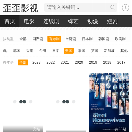
歪歪影视
首页
电影
连续剧
综艺
动漫
短剧
按类型
全部
国产剧
香港剧
台湾剧
日本剧
韩国剧
欧美剧
内地
韩国
香港
台湾
日本
美国
泰国
英国
新加坡
其他
按年份
全部
2023
2022
2021
2020
2019
2018
2017
完结
共23期