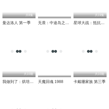
共8集
共19集
曼达洛人 第一季
无畏：中途岛之战 2019
星球大战：抵抗组织 第二季
共10期
共10期
我做到了：烘培大挑战
天魔回魂 1988
卡戴珊家族 第三季